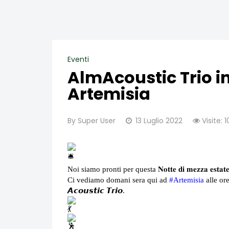
Eventi
AlmAcoustic Trio i
Artemisia
By
Super User
13 Luglio 2022
Visite: 
Noi siamo pronti per questa 𝐍𝐨𝐭𝐭𝐞 𝐝𝐢 𝐦𝐞𝐳𝐳𝐚 𝐞𝐬𝐭𝐚𝐭
Ci vediamo domani sera qui ad
#Artemisia
alle ore
𝘼𝙘𝙤𝙪𝙨𝙩𝙞𝙘 𝙏𝙧𝙞𝙤.