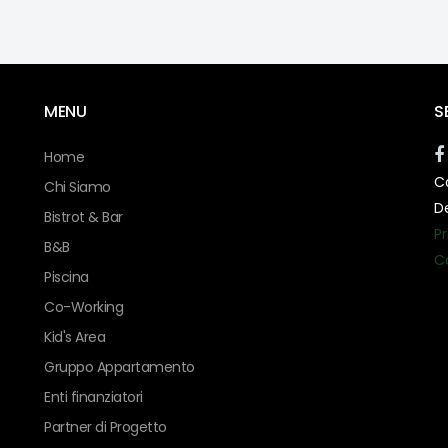
MENU
S
Home
Co
Chi Siamo
D
Bistrot & Bar
Pr
B&B
C
Piscina
Co-Working
Kid's Area
Gruppo Appartamento
Enti finanziatori
Partner di Progetto