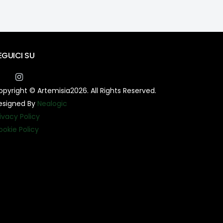
EGUICI SU
pyright © Artemisia2026. All Rights Reserved.
esigned By
Nealogic
ivacy Policy
ookie Policy