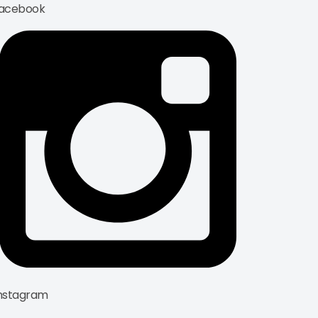
acebook
nstagram