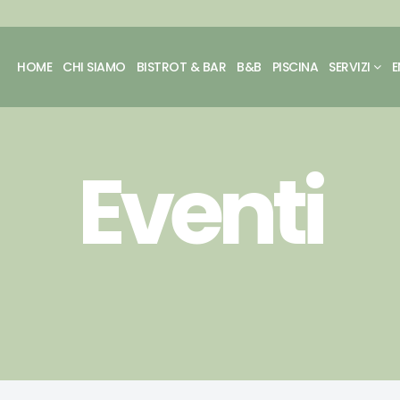
HOME
CHI SIAMO
BISTROT & BAR
B&B
PISCINA
SERVIZI
E
Eventi