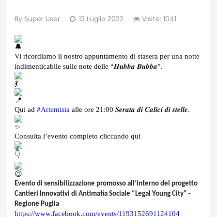
By
Super User
13 Luglio 2022
Visite: 1041
Vi ricordiamo il nostro appuntamento di stasera per una notte
indimenticabile sulle note delle “𝑯𝒖𝒃𝒃𝒂 𝑩𝒖𝒃𝒃𝒂”.
Qui ad
#Artemisia
alle ore 21:00 𝑺𝒆𝒓𝒂𝒕𝒂 𝒅𝒊 𝑪𝒂𝒍𝒊𝒄𝒊 𝒅𝒊 𝒔𝒕𝒆𝒍𝒍𝒆.
Consulta l’evento completo cliccando qui
Evento di sensibilizzazione promosso all’interno del progetto
Cantieri Innovativi di Antimafia Sociale “Legal Young City” -
Regione Puglia
https://www.facebook.com/events/1193152691124104